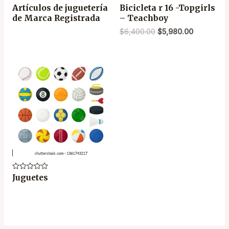
Valorado
Artículos de juguetería
Valorado
Bicicleta r 16 -Topgirls
en
en
de Marca Registrada
– Teachboy
0
0
de
de
$
6,400.00
$
5,980.00
5
5
Valorado
Juguetes
en
0
de
5