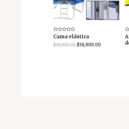
Valorado
Va
Cama elástica
A
en
e
d
0
0
$
19,900.00
$
14,900.00
de
d
5
5