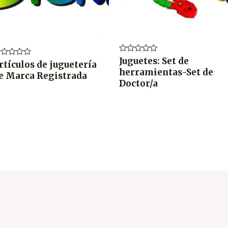
Valorado
Juguetes: Set de
lorado
rtículos de juguetería
en
n
herramientas-Set de
0
e Marca Registrada
de
Doctor/a
e
5