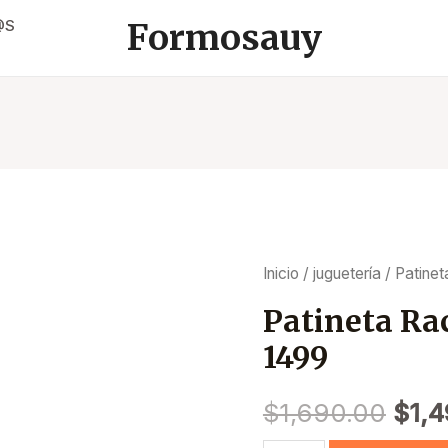
@S
Formosauy
Inicio
/
juguetería
/ Patinet
Patineta Ra
1499
$
1,690.00
$
1,4