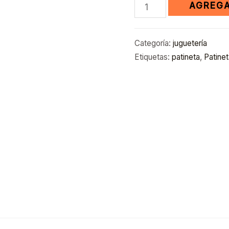
AGREGA
Categoría:
juguetería
Etiquetas:
patineta
,
Patine