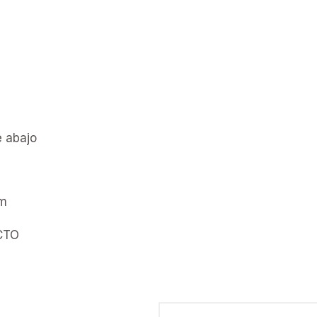
e abajo
cm
CTO