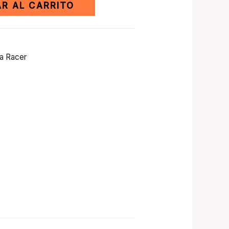
R AL CARRITO
ta Racer