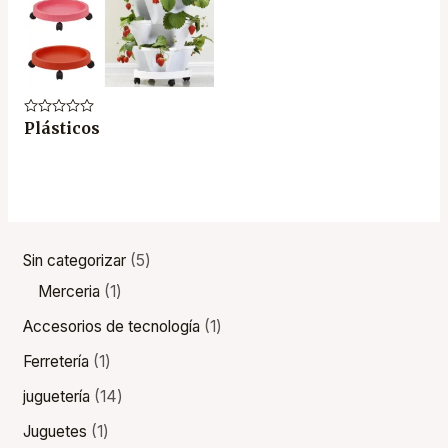
Valorado
Plásticos
en
0
de
5
Sin categorizar
5
Merceria
1
Accesorios de tecnología
1
Ferretería
1
juguetería
14
Juguetes
1