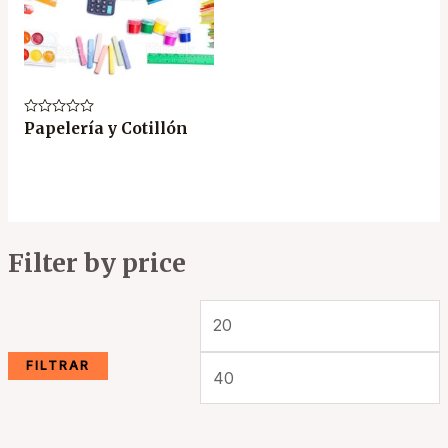
Valorado
Papelería y Cotillón
en
0
de
5
Filter by price
FILTRAR